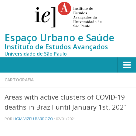
Espaço Urbano e Saúde
Instituto de Estudos Avançados
Universidade de São Paulo
Home
CARTOGRAFIA
Who we are
Areas with active clusters of COVID-19
Team
deaths in Brazil until January 1st, 2021
MONITORA-CLUSTERS
POR
LIGIA VIZEU BARROZO
· 02/01/2021
News
Contact