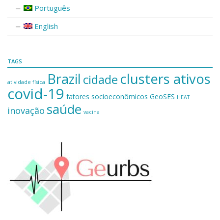
Português
English
TAGS
Brazil
clusters ativos
cidade
atividade física
covid-19
fatores socioeconômicos
GeoSES
HEAT
saúde
inovação
vacina