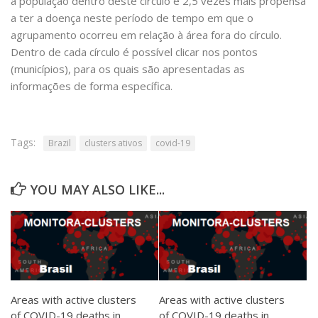
a população dentro deste círculo é 2,5 vezes mais propensa
a ter a doença neste período de tempo em que o
agrupamento ocorreu em relação à área fora do círculo.
Dentro de cada círculo é possível clicar nos pontos
(municípios), para os quais são apresentadas as
informações de forma específica.
Tags:
Brazil
clusters ativos
covid-19
YOU MAY ALSO LIKE...
Areas with active clusters
Areas with active clusters
of COVID-19 deaths in
of COVID-19 deaths in