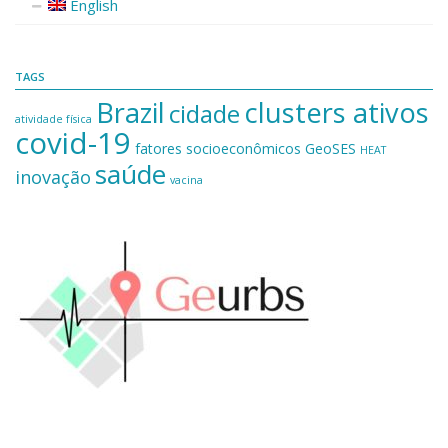
English
TAGS
Brazil
clusters ativos
cidade
atividade física
covid-19
fatores socioeconômicos
GeoSES
HEAT
saúde
inovação
vacina