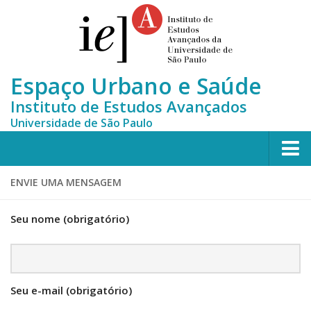
Espaço Urbano e Saúde
Instituto de Estudos Avançados
Universidade de São Paulo
Home
ENVIE UMA MENSAGEM
Who we are
Seu nome (obrigatório)
Team
MONITORA-CLUSTERS
News
Seu e-mail (obrigatório)
Contact