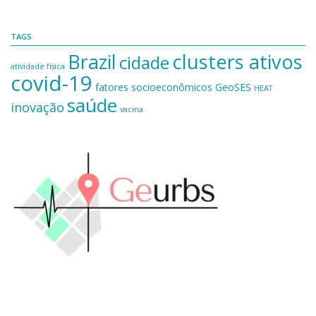
TAGS
Brazil
clusters ativos
cidade
atividade física
covid-19
fatores socioeconômicos
GeoSES
HEAT
saúde
inovação
vacina