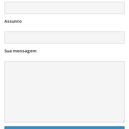
Where we are
Language:
Assunto
Português
English
Sua mensagem