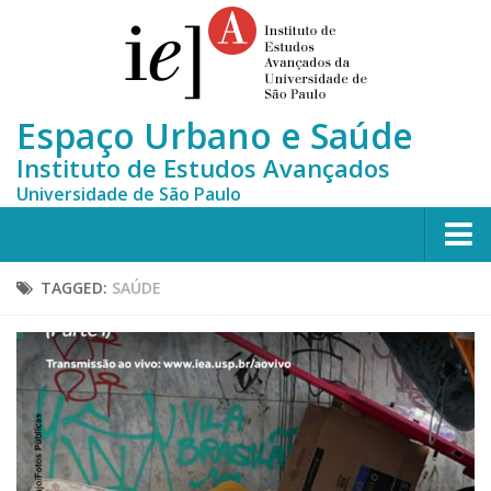
Espaço Urbano e Saúde
Instituto de Estudos Avançados
Universidade de São Paulo
Home
TAGGED:
SAÚDE
Who we are
Team
MONITORA-CLUSTERS
News
Contact