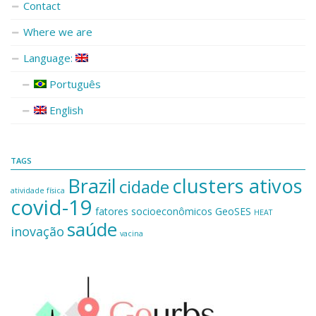
Contact
Where we are
Language:
Português
English
TAGS
Brazil
clusters ativos
cidade
atividade física
covid-19
fatores socioeconômicos
GeoSES
HEAT
saúde
inovação
vacina