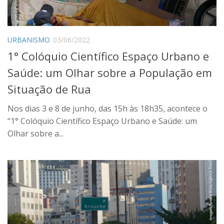
Where we are
Language:
URBANISMO
03/06/2022
Português
1° Colóquio Científico Espaço Urbano e
English
Saúde: um Olhar sobre a População em
Situação de Rua
Nos dias 3 e 8 de junho, das 15h às 18h35, acontece o
“1° Colóquio Científico Espaço Urbano e Saúde: um
Olhar sobre a...