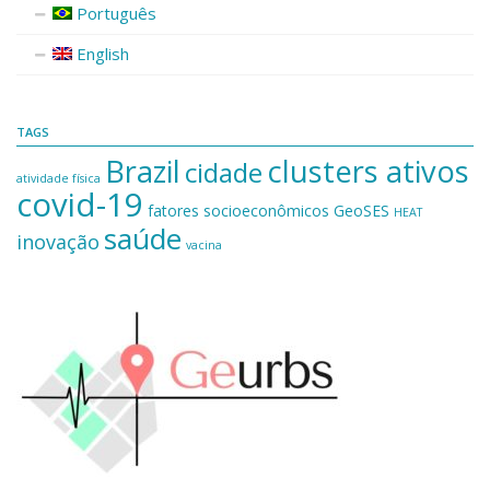
Português
English
TAGS
Brazil
clusters ativos
cidade
atividade física
covid-19
fatores socioeconômicos
GeoSES
HEAT
saúde
inovação
vacina