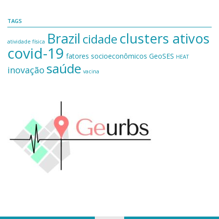
TAGS
Brazil
clusters ativos
cidade
atividade física
covid-19
fatores socioeconômicos
GeoSES
HEAT
saúde
inovação
vacina