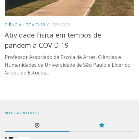
Contato
Onde estamos
CIÊNCIA
/
COVID-19
01/05/2020
Idioma:
Atividade física em tempos de
Português
pandemia COVID-19
English
Professor Associado da Escola de Artes, Ciências e
Humanidades da Universidade de São Paulo e Líder do
Grupo de Estudos...
NOTÍCIAS RECENTES