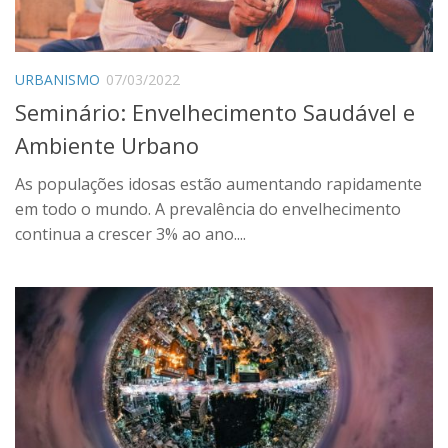
Contato
Onde estamos
URBANISMO
07/03/2022
Idioma:
Seminário: Envelhecimento Saudável e
Português
Ambiente Urbano
English
As populações idosas estão aumentando rapidamente
em todo o mundo. A prevalência do envelhecimento
continua a crescer 3% ao ano....