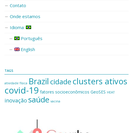
Contato
Onde estamos
Idioma:
Português
English
TAGS
Brazil
clusters ativos
cidade
atividade física
covid-19
fatores socioeconômicos
GeoSES
HEAT
saúde
inovação
vacina