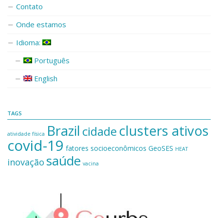
Contato
Onde estamos
Idioma:
Português
English
TAGS
Brazil
clusters ativos
cidade
atividade física
covid-19
fatores socioeconômicos
GeoSES
HEAT
saúde
inovação
vacina