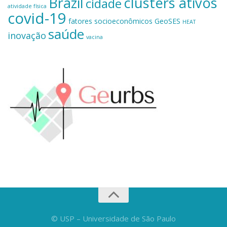
Brazil
clusters ativos
cidade
atividade física
covid-19
fatores socioeconômicos
GeoSES
HEAT
saúde
inovação
vacina
© USP – Universidade de São Paulo