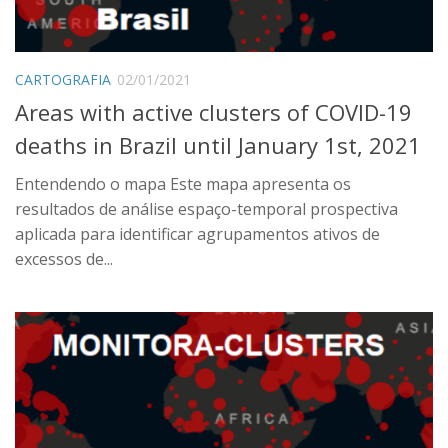
Where we are
Language:
CARTOGRAFIA
02/01/2021
Português
Areas with active clusters of COVID-19
English
deaths in Brazil until January 1st, 2021
Entendendo o mapa Este mapa apresenta os
resultados de análise espaço-temporal prospectiva
aplicada para identificar agrupamentos ativos de
excessos de...