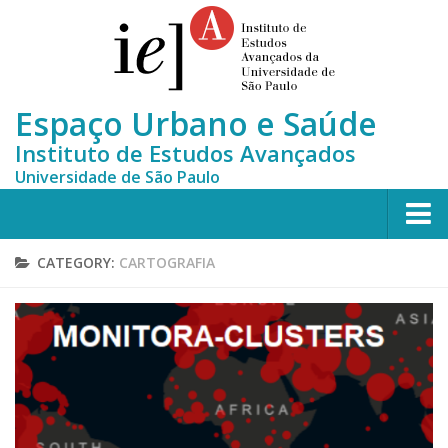
Espaço Urbano e Saúde
Instituto de Estudos Avançados
Universidade de São Paulo
Home
CATEGORY:
CARTOGRAFIA
Who we are
Team
MONITORA-CLUSTERS
News
Contact