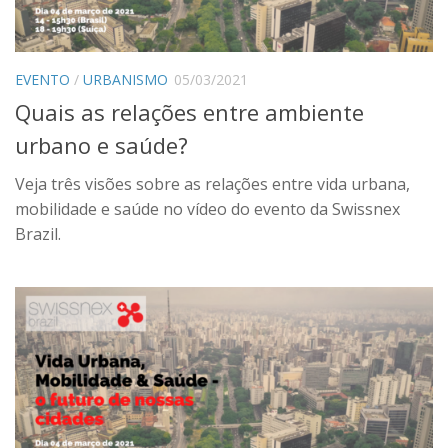
Contato
Onde estamos
EVENTO
/
URBANISMO
05/03/2021
Idioma:
Quais as relações entre ambiente
Português
urbano e saúde?
English
Veja três visões sobre as relações entre vida urbana,
mobilidade e saúde no vídeo do evento da Swissnex
Brazil.