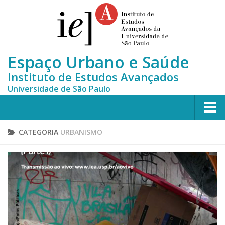
Espaço Urbano e Saúde
Instituto de Estudos Avançados
Universidade de São Paulo
Home
CATEGORIA
URBANISMO
Quem somos
Equipe
MONITORA-CLUSTERS
Publicações científicas
Notícias