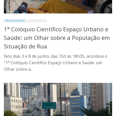
Contato
Onde estamos
URBANISMO
03/06/2022
Idioma:
1° Colóquio Científico Espaço Urbano e
Português
Saúde: um Olhar sobre a População em
English
Situação de Rua
Nos dias 3 e 8 de junho, das 15h às 18h35, acontece o
“1° Colóquio Científico Espaço Urbano e Saúde: um
Olhar sobre a...