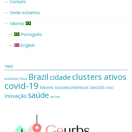
Contato
Onde estamos
Idioma:
Português
English
TAGS
Brazil
clusters ativos
cidade
atividade física
covid-19
fatores socioeconômicos
GeoSES
HEAT
saúde
inovação
vacina